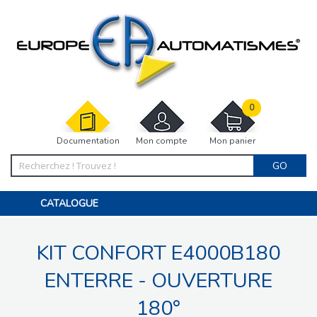
0
Documentation
Mon compte
Mon panier
GO
CATALOGUE
PORTAIL, PORTILLON, CLÔTURE, PERGOLA
PORTE DE GARAGE, RIDEAU
KIT CONFORT E4000B180
MOTORISATIONS
ACCESSOIRES ET ELECTRONIQUES
BARRIÈRES PARKING
ENTERRE - OUVERTURE
INTERPHONES VISIOPHONES
PIÈCES DÉTACHÉES
180°