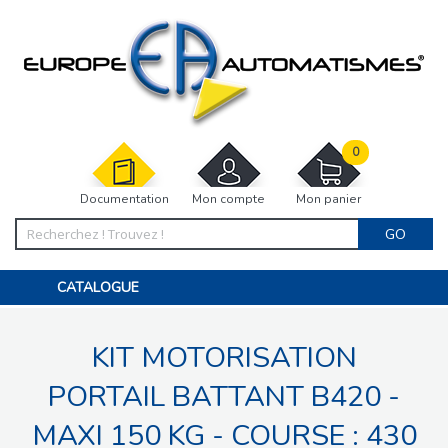
0
Documentation
Mon compte
Mon panier
GO
CATALOGUE
PORTAIL, PORTILLON, CLÔTURE, PERGOLA
PORTE DE GARAGE, RIDEAU
KIT MOTORISATION
MOTORISATIONS
ACCESSOIRES ET ELECTRONIQUES
BARRIÈRES PARKING
PORTAIL BATTANT B420 -
INTERPHONES VISIOPHONES
PIÈCES DÉTACHÉES
MAXI 150 KG - COURSE : 430