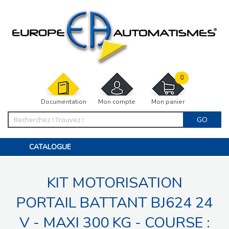
0
Documentation
Mon compte
Mon panier
GO
CATALOGUE
PORTAIL, PORTILLON, CLÔTURE, PERGOLA
PORTE DE GARAGE, RIDEAU
KIT MOTORISATION
MOTORISATIONS
ACCESSOIRES ET ELECTRONIQUES
BARRIÈRES PARKING
PORTAIL BATTANT BJ624 24
INTERPHONES VISIOPHONES
PIÈCES DÉTACHÉES
V - MAXI 300 KG - COURSE :