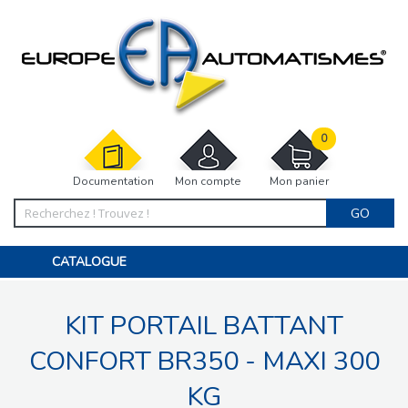
0
Documentation
Mon compte
Mon panier
GO
CATALOGUE
PORTAIL, PORTILLON, CLÔTURE, PERGOLA
PORTE DE GARAGE, RIDEAU
KIT PORTAIL BATTANT
MOTORISATIONS
ACCESSOIRES ET ELECTRONIQUES
BARRIÈRES PARKING
CONFORT BR350 - MAXI 300
INTERPHONES VISIOPHONES
PIÈCES DÉTACHÉES
KG