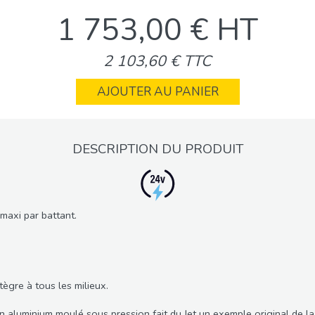
1 753,00 € HT
2 103,60 € TTC
AJOUTER AU PANIER
DESCRIPTION DU PRODUIT
maxi par battant.
tègre à tous les milieux.
aluminium moulé sous pression fait du Jet un exemple original de la cr