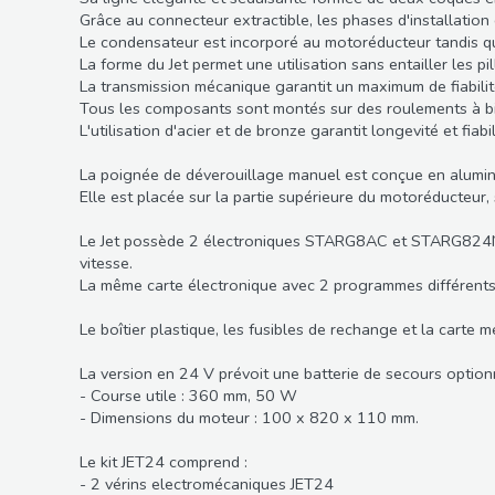
Grâce au connecteur extractible, les phases d'installation 
Le condensateur est incorporé au motoréducteur tandis qu
La forme du Jet permet une utilisation sans entailler les pill
La transmission mécanique garantit un maximum de fiabilité
Tous les composants sont montés sur des roulements à bille
L'utilisation d'acier et de bronze garantit longevité et fia
La poignée de déverouillage manuel est conçue en alumin
Elle est placée sur la partie supérieure du motoréducteur,
Le Jet possède 2 électroniques STARG8AC et STARG824NG. El
vitesse.
La même carte électronique avec 2 programmes différents a
Le boîtier plastique, les fusibles de rechange et la carte
La version en 24 V prévoit une batterie de secours option
- Course utile : 360 mm, 50 W
- Dimensions du moteur : 100 x 820 x 110 mm.
Le kit JET24 comprend :
- 2 vérins electromécaniques JET24