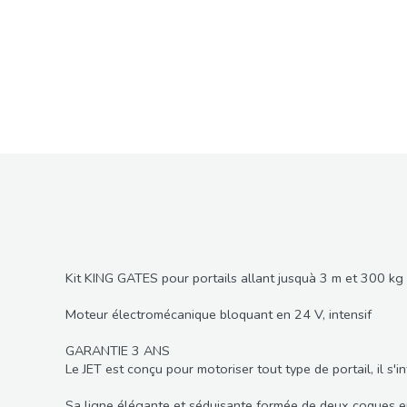
Kit KING GATES pour portails allant jusquà 3 m et 300 kg 
Moteur électromécanique bloquant en 24 V, intensif
GARANTIE 3 ANS
Le JET est conçu pour motoriser tout type de portail, il s'in
Sa ligne élégante et séduisante formée de deux coques en 