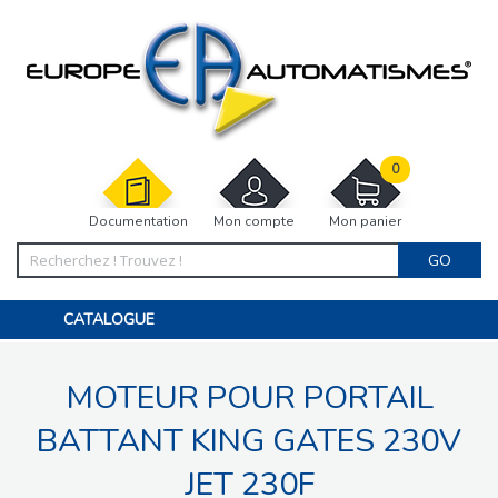
0
Documentation
Mon compte
Mon panier
GO
CATALOGUE
PORTAIL, PORTILLON, CLÔTURE, PERGOLA
PORTE DE GARAGE, RIDEAU
MOTEUR POUR PORTAIL
MOTORISATIONS
ACCESSOIRES ET ELECTRONIQUES
BARRIÈRES PARKING
BATTANT KING GATES 230V
INTERPHONES VISIOPHONES
PIÈCES DÉTACHÉES
JET 230F