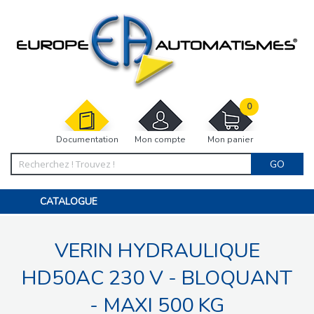
0
Documentation
Mon compte
Mon panier
GO
CATALOGUE
PORTAIL, PORTILLON, CLÔTURE, PERGOLA
PORTE DE GARAGE, RIDEAU
VERIN HYDRAULIQUE
MOTORISATIONS
ACCESSOIRES ET ELECTRONIQUES
BARRIÈRES PARKING
HD50AC 230 V - BLOQUANT
INTERPHONES VISIOPHONES
PIÈCES DÉTACHÉES
- MAXI 500 KG