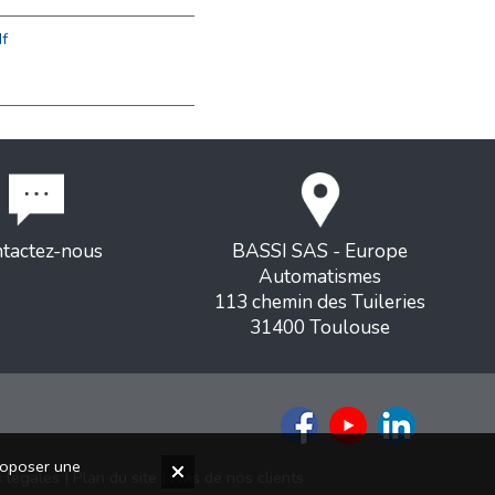
f
tactez-nous
BASSI SAS - Europe
Automatismes
113 chemin des Tuileries
31400 Toulouse
proposer une
 légales
|
Plan du site
|
Avis de nos clients