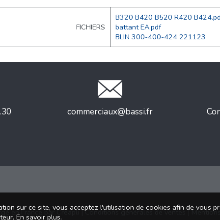
B320 B420 B520 R420 B424.pd
FICHIERS
battant EA.pdf
BLIN 300-400-424 221123
.30
commerciaux@bassi.fr
Con
tion sur ce site, vous acceptez l'utilisation de cookies afin de vous 
rgé en France par
Creapli
|
Conditions générales de ventes
|
Mentions
ateur.
En savoir plus
.