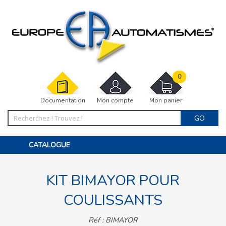
0
Documentation
Mon compte
Mon panier
GO
CATALOGUE
PORTAIL, PORTILLON, CLÔTURE, PERGOLA
PORTE DE GARAGE, RIDEAU
KIT BIMAYOR POUR
MOTORISATIONS
ACCESSOIRES ET ELECTRONIQUES
BARRIÈRES PARKING
COULISSANTS
INTERPHONES VISIOPHONES
PIÈCES DÉTACHÉES
Réf : BIMAYOR