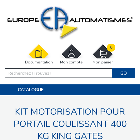
0
Documentation
Mon compte
Mon panier
GO
CATALOGUE
PORTAIL, PORTILLON, CLÔTURE, PERGOLA
PORTE DE GARAGE, RIDEAU
KIT MOTORISATION POUR
MOTORISATIONS
ACCESSOIRES ET ELECTRONIQUES
BARRIÈRES PARKING
PORTAIL COULISSANT 400
INTERPHONES VISIOPHONES
PIÈCES DÉTACHÉES
KG KING GATES