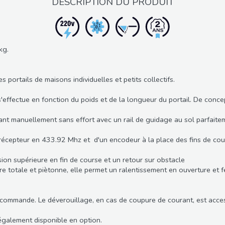
DESCRIPTION DU PRODUIT
kg.
ortails de maisons individuelles et petits collectifs.
tue en fonction du poids et de la longueur du portail. De conception
nnant manuellement sans effort avec un rail de guidage au sol parfaite
récepteur en 433.92 Mhz et d'un encodeur à la place des fins de co
on supérieure en fin de course et un retour sur obstacle
totale et piètonne, elle permet un ralentissement en ouverture et 
 commande. Le déverouillage, en cas de coupure de courant, est access
également disponible en option.