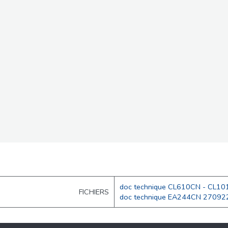
doc technique CL610CN - CL1
FICHIERS
doc technique EA244CN 27092