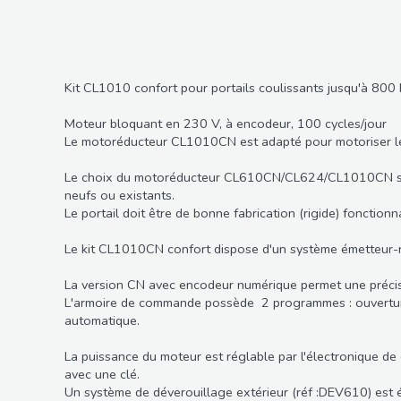
Kit CL1010 confort pour portails coulissants jusqu'à 800 
Moteur bloquant en 230 V, à encodeur, 100 cycles/jour
Le motoréducteur CL1010CN est adapté pour motoriser les p
Le choix du motoréducteur CL610CN/CL624/CL1010CN s'effec
neufs ou existants.
Le portail doit être de bonne fabrication (rigide) fonctio
Le kit CL1010CN confort dispose d'un système émetteur-
La version CN avec encodeur numérique permet une précisi
L'armoire de commande possède 2 programmes : ouverture 
automatique.
La puissance du moteur est réglable par l'électronique de
avec une clé.
Un système de déverouillage extérieur (réf :DEV610) est 