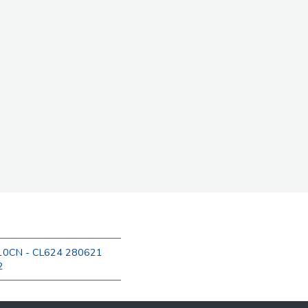
010CN - CL624 280621
2