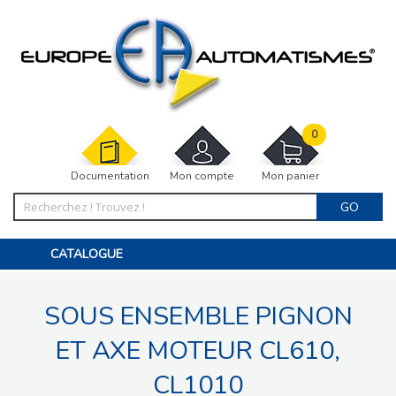
0
Documentation
Mon compte
Mon panier
GO
CATALOGUE
PORTAIL, PORTILLON, CLÔTURE, PERGOLA
PORTE DE GARAGE, RIDEAU
SOUS ENSEMBLE PIGNON
MOTORISATIONS
ACCESSOIRES ET ELECTRONIQUES
BARRIÈRES PARKING
ET AXE MOTEUR CL610,
INTERPHONES VISIOPHONES
PIÈCES DÉTACHÉES
CL1010