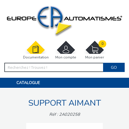
0
Documentation
Mon compte
Mon panier
GO
CATALOGUE
PORTAIL, PORTILLON, CLÔTURE, PERGOLA
PORTE DE GARAGE, RIDEAU
SUPPORT AIMANT
MOTORISATIONS
ACCESSOIRES ET ELECTRONIQUES
BARRIÈRES PARKING
Réf : 2A020258
INTERPHONES VISIOPHONES
PIÈCES DÉTACHÉES