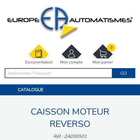
0
Documentation
Mon compte
Mon panier
GO
CATALOGUE
PORTAIL, PORTILLON, CLÔTURE, PERGOLA
PORTE DE GARAGE, RIDEAU
CAISSON MOTEUR
MOTORISATIONS
ACCESSOIRES ET ELECTRONIQUES
BARRIÈRES PARKING
REVERSO
INTERPHONES VISIOPHONES
PIÈCES DÉTACHÉES
Réf : 2A030501