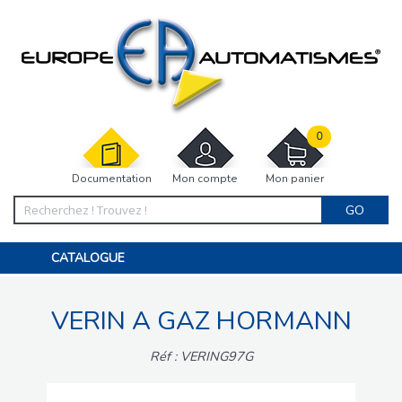
0
Documentation
Mon compte
Mon panier
GO
CATALOGUE
PORTAIL, PORTILLON, CLÔTURE, PERGOLA
PORTE DE GARAGE, RIDEAU
VERIN A GAZ HORMANN
MOTORISATIONS
ACCESSOIRES ET ELECTRONIQUES
BARRIÈRES PARKING
Réf : VERING97G
INTERPHONES VISIOPHONES
PIÈCES DÉTACHÉES