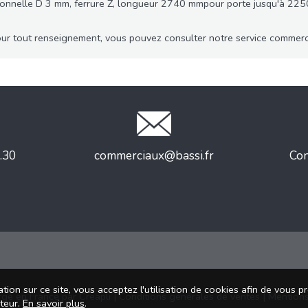
ionnelle D 3 mm, ferrure Z, longueur 2740 mmpour porte jusqu'à 22
ur tout renseignement, vous pouvez consulter notre service commerc
.30
commerciaux@bassi.fr
Con
tion sur ce site, vous acceptez l'utilisation de cookies afin de vous 
rgé en France par
Creapli
|
Conditions générales de ventes
|
Mentions
ateur.
En savoir plus
.