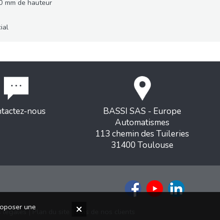
50 mm de hauteur
ial
tactez-nous
BASSI SAS - Europe
Automatismes
113 chemin des Tuileries
31400 Toulouse
proposer une
 légales
|
Plan du site
|
Avis de nos clients