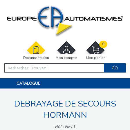
0
Documentation
Mon compte
Mon panier
GO
CATALOGUE
PORTAIL, PORTILLON, CLÔTURE, PERGOLA
PORTE DE GARAGE, RIDEAU
DEBRAYAGE DE SECOURS
MOTORISATIONS
ACCESSOIRES ET ELECTRONIQUES
BARRIÈRES PARKING
HORMANN
INTERPHONES VISIOPHONES
PIÈCES DÉTACHÉES
Réf : NET1