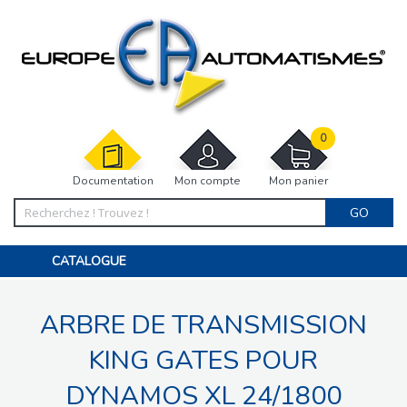
0
Documentation
Mon compte
Mon panier
GO
CATALOGUE
PORTAIL, PORTILLON, CLÔTURE, PERGOLA
PORTE DE GARAGE, RIDEAU
ARBRE DE TRANSMISSION
MOTORISATIONS
ACCESSOIRES ET ELECTRONIQUES
BARRIÈRES PARKING
KING GATES POUR
INTERPHONES VISIOPHONES
PIÈCES DÉTACHÉES
DYNAMOS XL 24/1800