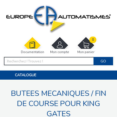
0
Documentation
Mon compte
Mon panier
GO
CATALOGUE
PORTAIL, PORTILLON, CLÔTURE, PERGOLA
PORTE DE GARAGE, RIDEAU
BUTEES MECANIQUES / FIN
MOTORISATIONS
ACCESSOIRES ET ELECTRONIQUES
BARRIÈRES PARKING
DE COURSE POUR KING
INTERPHONES VISIOPHONES
PIÈCES DÉTACHÉES
GATES