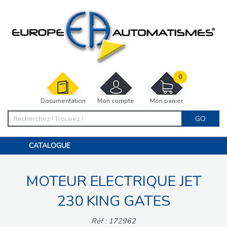
0
Documentation
Mon compte
Mon panier
GO
CATALOGUE
PORTAIL, PORTILLON, CLÔTURE, PERGOLA
PORTE DE GARAGE, RIDEAU
MOTEUR ELECTRIQUE JET
MOTORISATIONS
ACCESSOIRES ET ELECTRONIQUES
BARRIÈRES PARKING
230 KING GATES
INTERPHONES VISIOPHONES
PIÈCES DÉTACHÉES
Réf : 172962