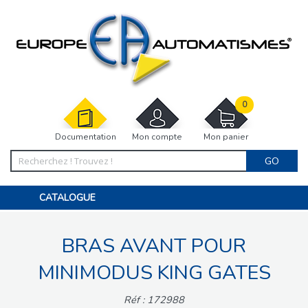
0
Documentation
Mon compte
Mon panier
GO
CATALOGUE
PORTAIL, PORTILLON, CLÔTURE, PERGOLA
PORTE DE GARAGE, RIDEAU
BRAS AVANT POUR
MOTORISATIONS
ACCESSOIRES ET ELECTRONIQUES
BARRIÈRES PARKING
MINIMODUS KING GATES
INTERPHONES VISIOPHONES
PIÈCES DÉTACHÉES
Réf : 172988