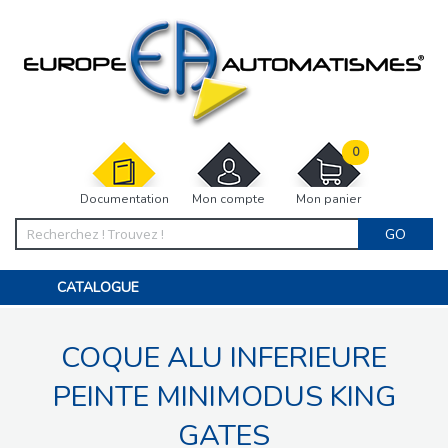
0
Documentation
Mon compte
Mon panier
GO
CATALOGUE
PORTAIL, PORTILLON, CLÔTURE, PERGOLA
PORTE DE GARAGE, RIDEAU
COQUE ALU INFERIEURE
MOTORISATIONS
ACCESSOIRES ET ELECTRONIQUES
BARRIÈRES PARKING
PEINTE MINIMODUS KING
INTERPHONES VISIOPHONES
PIÈCES DÉTACHÉES
GATES