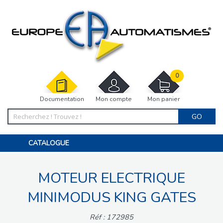
0
Documentation
Mon compte
Mon panier
GO
CATALOGUE
PORTAIL, PORTILLON, CLÔTURE, PERGOLA
PORTE DE GARAGE, RIDEAU
MOTEUR ELECTRIQUE
MOTORISATIONS
ACCESSOIRES ET ELECTRONIQUES
BARRIÈRES PARKING
MINIMODUS KING GATES
INTERPHONES VISIOPHONES
PIÈCES DÉTACHÉES
Réf : 172985