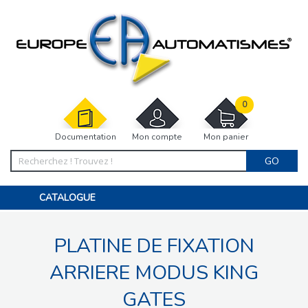
0
Documentation
Mon compte
Mon panier
GO
CATALOGUE
PORTAIL, PORTILLON, CLÔTURE, PERGOLA
PORTE DE GARAGE, RIDEAU
PLATINE DE FIXATION
MOTORISATIONS
ACCESSOIRES ET ELECTRONIQUES
BARRIÈRES PARKING
ARRIERE MODUS KING
INTERPHONES VISIOPHONES
PIÈCES DÉTACHÉES
GATES