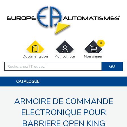
0
Documentation
Mon compte
Mon panier
GO
CATALOGUE
PORTAIL, PORTILLON, CLÔTURE, PERGOLA
PORTE DE GARAGE, RIDEAU
ARMOIRE DE COMMANDE
MOTORISATIONS
ACCESSOIRES ET ELECTRONIQUES
BARRIÈRES PARKING
ELECTRONIQUE POUR
INTERPHONES VISIOPHONES
PIÈCES DÉTACHÉES
BARRIERE OPEN KING