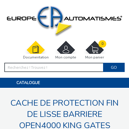
0
Documentation
Mon compte
Mon panier
GO
CATALOGUE
PORTAIL, PORTILLON, CLÔTURE, PERGOLA
PORTE DE GARAGE, RIDEAU
CACHE DE PROTECTION FIN
MOTORISATIONS
ACCESSOIRES ET ELECTRONIQUES
BARRIÈRES PARKING
DE LISSE BARRIERE
INTERPHONES VISIOPHONES
PIÈCES DÉTACHÉES
OPEN4000 KING GATES