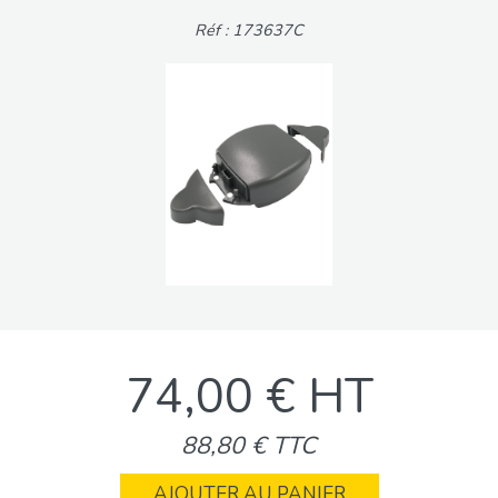
Réf : 173637C
74,00 € HT
88,80 € TTC
AJOUTER AU PANIER