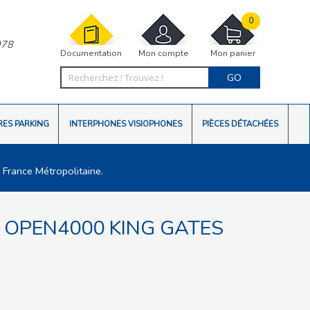
0
978
Documentation
Mon compte
Mon panier
GO
RES PARKING
INTERPHONES VISIOPHONES
PIÈCES DÉTACHÉES
 France Métropolitaine.
R OPEN4000 KING GATES