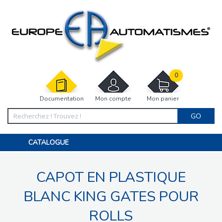
0
Documentation
Mon compte
Mon panier
GO
CATALOGUE
PORTAIL, PORTILLON, CLÔTURE, PERGOLA
PORTE DE GARAGE, RIDEAU
CAPOT EN PLASTIQUE
MOTORISATIONS
ACCESSOIRES ET ELECTRONIQUES
BARRIÈRES PARKING
BLANC KING GATES POUR
INTERPHONES VISIOPHONES
PIÈCES DÉTACHÉES
ROLLS