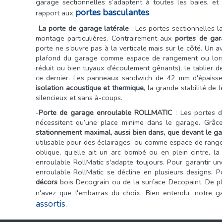
garage sectionnelles s’adaptent à toutes les baies, et
portes basculantes
rapport aux
.
-
La porte de garage latérale
: Les portes sectionnelles l
montage particulières. Contrairement aux
portes de gar
porte ne s’ouvre pas à la verticale mais sur le côté. Un a
plafond du garage comme espace de rangement ou lorsqu
réduit ou bien tuyaux d’écoulement gênants), le tablier 
ce dernier. Les panneaux sandwich de 42 mm d'épaisseu
isolation acoustique et thermique
, la grande stabilité de
silencieux et sans à-coups.
-
Porte de garage enroulable ROLLMATIC
: Les portes d
nécessitent qu’une place minime dans le garage. Grâce 
stationnement maximal, aussi bien dans, que devant le g
utilisable pour des éclairages, ou comme espace de range
oblique, qu’elle ait un arc bombé ou en plein cintre, 
enroulable RollMatic s'adapte toujours. Pour garantir u
enroulable RollMatic se décline en plusieurs designs. 
décors
bois Decograin ou de la surface Decopaint. De pl
n'avez que l'embarras du choix. Bien entendu, notr
assortis
.