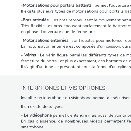
-
Motorisations pour portails battants
: permet l’ouverture 
Il existe plusieurs types de motorisations pour portails bat
-
Bras articulés
: Les bras reproduisent le mouvement nature
Très flexible, les bras épousent parfaitement le battant e
en phase d'ouverture que de fermeture.
-
Motorisations enterrées
: sont idéales pour motoriser des 
La motorisation enterrée est composée d’un caisson, qui se 
-
Vérins
: Le vérin figure parmi les différents types de mo
fermeture du portail et plus exactement, des battants de c
Il s'agit d'un tube se présentant sous la forme d'un cylindr
INTERPHONES ET VISIOPHONES
Installer un interphone ou visiophone permet de sécuriser 
Il en existe deux types :
-
Le vidéophone
permet d’entendre mais aussi de voir la p
En cas d’absence, de nombreuses vidéos permettent l’e
smartphone.