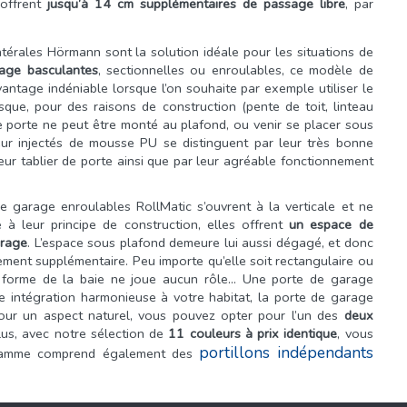
 offrent
jusqu’à 14 cm supplémentaires de passage libre
, par
atérales Hörmann sont la solution idéale pour les situations de
age basculantes
, sectionnelles ou enroulables, ce modèle de
vantage indéniable lorsque l’on souhaite par exemple utiliser le
e, pour des raisons de construction (pente de toit, linteau
de porte ne peut être monté au plafond, ou venir se placer sous
r injectés de mousse PU se distinguent par leur très bonne
 leur tablier de porte ainsi que par leur agréable fonctionnement
e garage enroulables RollMatic s’ouvrent à la verticale et ne
à leur principe de construction, elles offrent
un espace de
arage
. L’espace sous plafond demeure lui aussi dégagé, et donc
ment supplémentaire. Peu importe qu’elle soit rectangulaire ou
la forme de la baie ne joue aucun rôle... Une porte de garage
ne intégration harmonieuse à votre habitat, la porte de garage
Pour un aspect naturel, vous pouvez opter pour l’un des
deux
us, avec notre sélection de
11 couleurs à prix identique
, vous
portillons indépendants
e gamme comprend également des