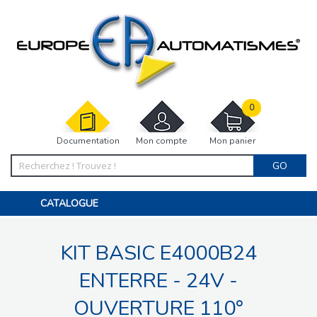
0
Documentation
Mon compte
Mon panier
GO
CATALOGUE
PORTAIL, PORTILLON, CLÔTURE, PERGOLA
PORTE DE GARAGE, RIDEAU
KIT BASIC E4000B24
MOTORISATIONS
ACCESSOIRES ET ELECTRONIQUES
BARRIÈRES PARKING
ENTERRE - 24V -
INTERPHONES VISIOPHONES
PIÈCES DÉTACHÉES
OUVERTURE 110°